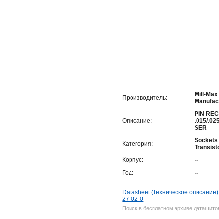
Mill-Max
Производитель:
Manufact
PIN RE
Описание:
.015/.02
SER
Sockets 
Категория:
Transist
Корпус:
--
Год:
--
Datasheet (Техническое описание)
27-02-0
Поиск в бесплатном архиве даташитов