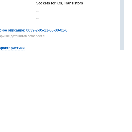
Sockets for ICs, Transistors
--
--
ское описание) 0039-2-05-21-00-00-01-0
архиве даташитов datasheet.su
арактеристики