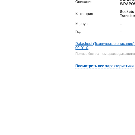
Описание:
WRAPOS
Sockets 
Категория:
Transist
Корпус:
--
Год:
--
Datasheet (Техническое описание)
00-01-0
Поиск в бесплатном архиве даташитов
Посмотреть все характеристики