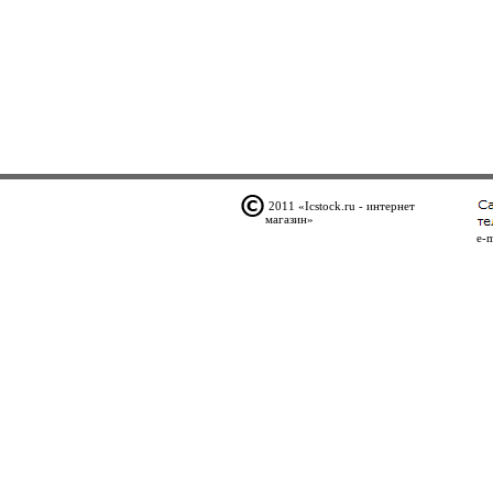
2011 «Icstock.ru - интернет
магазин»
e-m