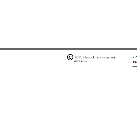
2011 «Icstock.ru - интернет
магазин»
e-m