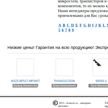
микросхем, транзисторов и
компонентов, то их можно к
Наши менеджеры предложат
приемлемыми для Вас срока
A
B
C
D
E
F
G
H
I
J
K
L
5
6
7
8
9
Низкие цены! Гарантия на всю продукцию! Экспр
ADZS-BF527-MPSKIT
THS4031CDGN
66593-2
Analog Devices Inc
Texas Instruments
Tyco Electron
2011 «Icstock.ru - интернет
магазин»