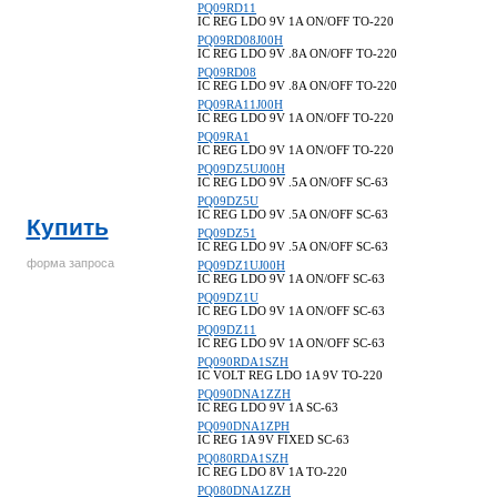
PQ09RD11
IC REG LDO 9V 1A ON/OFF TO-220
PQ09RD08J00H
IC REG LDO 9V .8A ON/OFF TO-220
PQ09RD08
IC REG LDO 9V .8A ON/OFF TO-220
PQ09RA11J00H
IC REG LDO 9V 1A ON/OFF TO-220
PQ09RA1
IC REG LDO 9V 1A ON/OFF TO-220
PQ09DZ5UJ00H
IC REG LDO 9V .5A ON/OFF SC-63
PQ09DZ5U
IC REG LDO 9V .5A ON/OFF SC-63
Купить
PQ09DZ51
IC REG LDO 9V .5A ON/OFF SC-63
форма запроса
PQ09DZ1UJ00H
IC REG LDO 9V 1A ON/OFF SC-63
PQ09DZ1U
IC REG LDO 9V 1A ON/OFF SC-63
PQ09DZ11
IC REG LDO 9V 1A ON/OFF SC-63
PQ090RDA1SZH
IC VOLT REG LDO 1A 9V TO-220
PQ090DNA1ZZH
IC REG LDO 9V 1A SC-63
PQ090DNA1ZPH
IC REG 1A 9V FIXED SC-63
PQ080RDA1SZH
IC REG LDO 8V 1A TO-220
PQ080DNA1ZZH